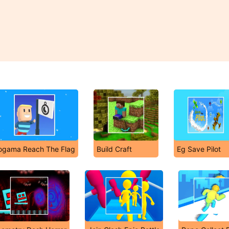
ogama Reach The Flag
Build Craft
Eg Save Pilot