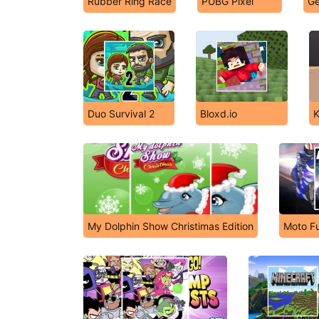
Rubber Ring Race
PUBG Pixel
Ge
Duo Survival 2
Bloxd.io
K
My Dolphin Show Christimas Edition
Moto F