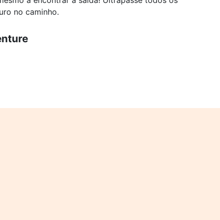
 mesmo a encontrar a saída! Ultrapasse todos os
uro no caminho.
enture