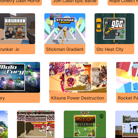
ometry Dash Horror
Join Clash Epic Battle
Rope Collect 
runker .io
Stickman Gradient
Gtc Heat City
ury
Kitsune Power Destruction
Rocket Pa