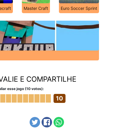
ecraft
Master Craft
Euro Soccer Sprint
VALIE E COMPARTILHE
liar esse jogo (10 votos):
10