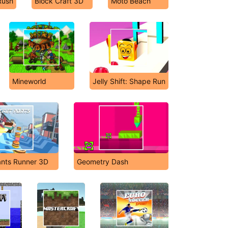
Rush
Block Craft 3D
Moto Beach
Mineworld
Jelly Shift: Shape Run
nts Runner 3D
Geometry Dash