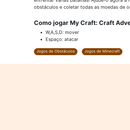
enfrentar várias batalhas! Ajude-o agora a
obstáculos e coletar todas as moedas de o
Como jogar My Craft: Craft Adv
W,A,S,D: mover
Espaço: atacar
Jogos de Obstáculos
Jogos de Minecraft