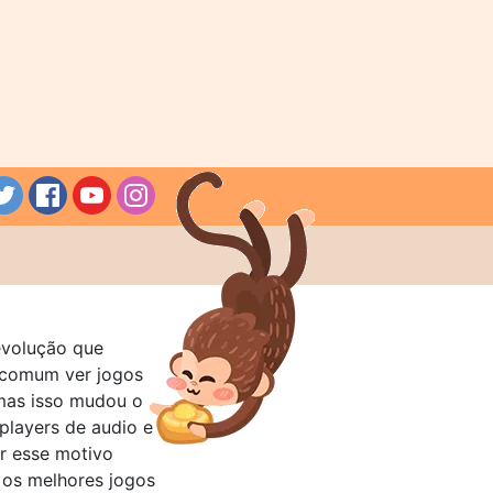
evolução que
a comum ver jogos
mas isso mudou o
layers de audio e
r esse motivo
 os melhores jogos