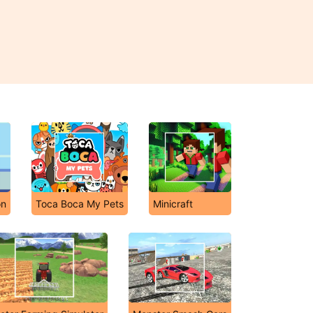
on
Toca Boca My Pets
Minicraft