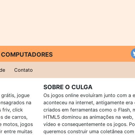
 E COMPUTADORES
ade
Contato
SOBRE O CULGA
grátis, jogue
Os jogos online evoluíram junto com a 
consagrados na
aconteceu na internet, antigamente er
friv, click
criados em ferramentas como o Flash, 
os de carros,
HTML5 dominou as animações na web, p
e motos, jogos
vídeo e consequentemente os jogos. Po
ir entre muitas
queremos construir uma coletânea com