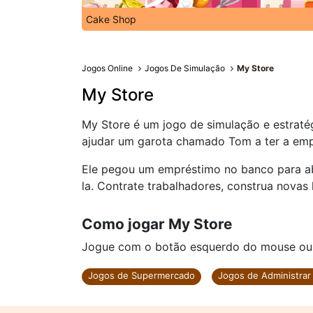
Cake Shop
Jogos Online
Jogos De Simulação
My Store
My Store
My Store é um jogo de simulação e estraté
ajudar um garota chamado Tom a ter a emp
Ele pegou um empréstimo no banco para abr
la. Contrate trabalhadores, construa nova
Como jogar My Store
Jogue com o botão esquerdo do mouse ou cl
Jogos de Supermercado
Jogos de Administra