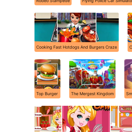
Rodeo Stampede
Flying Police Car Simulato
Cooking Fast Hotdogs And Burgers Craze
C
Top Burger
The Mergest Kingdom
Sm