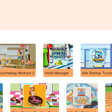
ouchebag Workout 2
Hotel Manager
Idle Startup Tyco