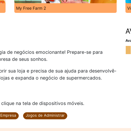
My Free Farm 2
V
A
Ava
gia de negócios emocionante! Prepare-se para
resa de seus sonhos.
ir sua loja e precisa de sua ajuda para desenvolvê-
s lojas e expanda o negócio de supermercados.
ique na tela de dispositivos móveis.
r Empresa
Jogos de Administrar