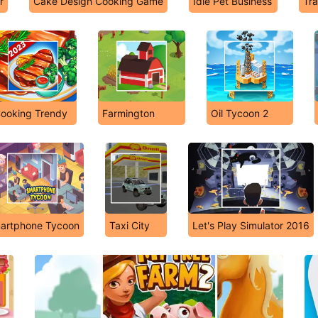
r
Cake Design Cooking Game
Idle Pet Business
Tra
ooking Trendy
Farmington
Oil Tycoon 2
artphone Tycoon
Taxi City
Let's Play Simulator 2016