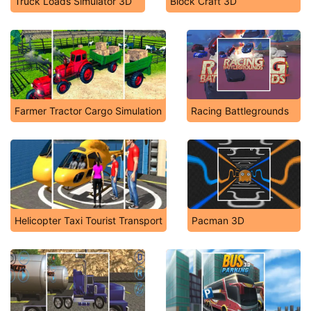
Truck Loads Simulator 3D
Block Craft 3D
Farmer Tractor Cargo Simulation
Racing Battlegrounds
Helicopter Taxi Tourist Transport
Pacman 3D