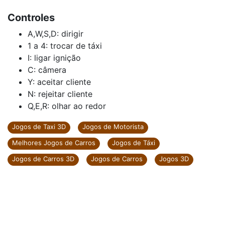
Controles
A,W,S,D: dirigir
1 a 4: trocar de táxi
I: ligar ignição
C: câmera
Y: aceitar cliente
N: rejeitar cliente
Q,E,R: olhar ao redor
Jogos de Taxi 3D
Jogos de Motorista
Melhores Jogos de Carros
Jogos de Táxi
Jogos de Carros 3D
Jogos de Carros
Jogos 3D