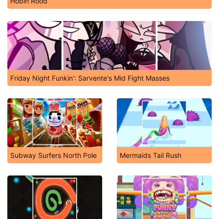
Hobin Rood
Friday Night Funkin': Sarvente's Mid Fight Masses
Subway Surfers North Pole
Mermaids Tail Rush