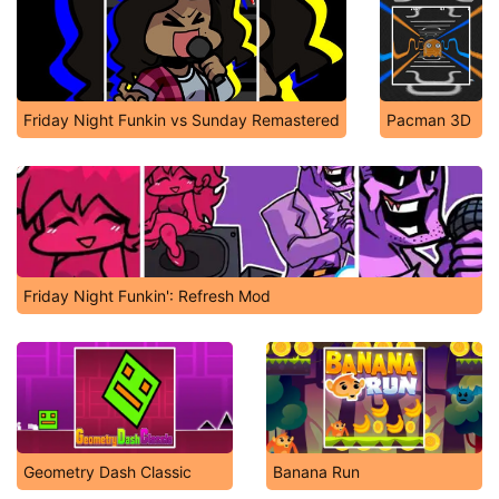
Friday Night Funkin vs Sunday Remastered
Pacman 3D
Friday Night Funkin': Refresh Mod
Geometry Dash Classic
Banana Run