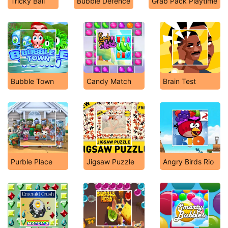
Tricky Ball
Bubble Defence
Grab Pack Playtime
Bubble Town
Candy Match
Brain Test
Purble Place
Jigsaw Puzzle
Angry Birds Rio