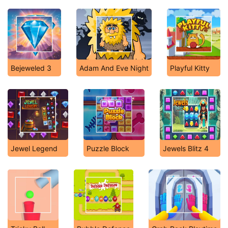
Bejeweled 3
Adam And Eve Night
Playful Kitty
Jewel Legend
Puzzle Block
Jewels Blitz 4