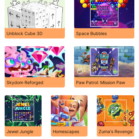
Unblock Cube 3D
Space Bubbles
Skydom Reforged
Paw Patrol: Mission Paw
Jewel Jungle
Homescapes
Zuma's Revenge