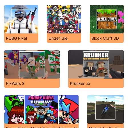
PUBG Pixel
UnderTale
Block Craft 3D
PixWars 2
Krunker .io