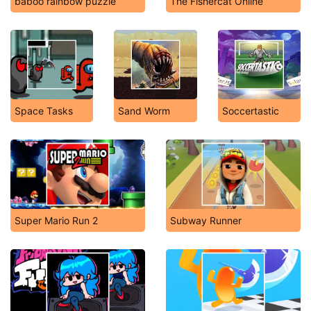
baboo rainbow puzzle
The Fishercat Online
Space Tasks
Sand Worm
Soccertastic
Super Mario Run 2
Subway Runner