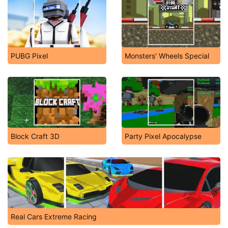
Asphalt Speed Racing 3D
Crazy Jokers 3D
PUBG Pixel
Monsters' Wheels Special
Block Craft 3D
Party Pixel Apocalypse