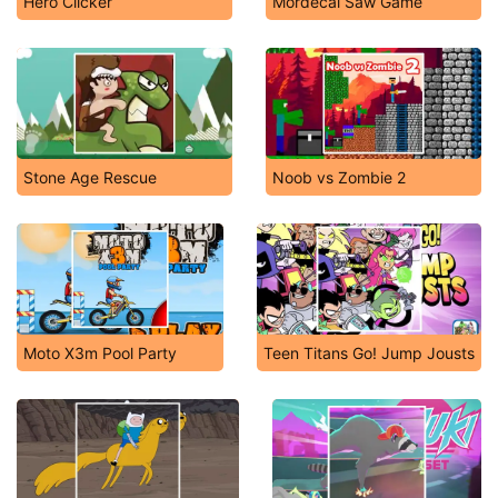
Hero Clicker
Mordecai Saw Game
Stone Age Rescue
Noob vs Zombie 2
Moto X3m Pool Party
Teen Titans Go! Jump Jousts