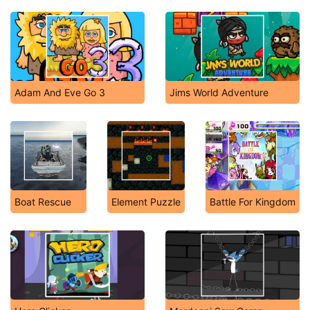
Adam And Eve Go 3
Jims World Adventure
Boat Rescue
Element Puzzle
Battle For Kingdom