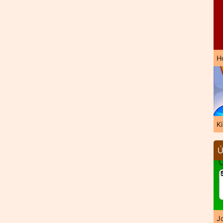
H
K
Ú
J