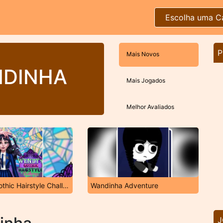
Escolha uma C
P
Mais Novos
NDINHA
Mais Jogados
Melhor Avaliados
Wendy's Gothic Hairstyle Challenge
Wandinha Adventure
J