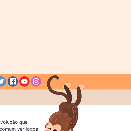
evolução que
a comum ver jogos