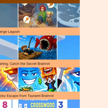
erge Lagoon
shing: Catch the Secret Brainrot
bby Escape from Tsunami Brainrot