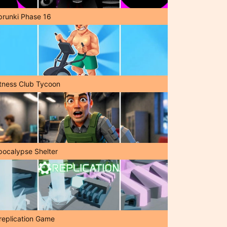
prunki Phase 16
itness Club Tycoon
pocalypse Shelter
replication Game