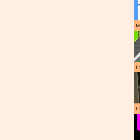
M
F
L