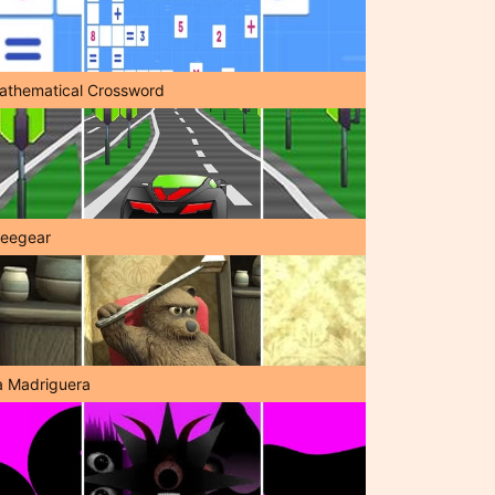
athematical Crossword
reegear
a Madriguera