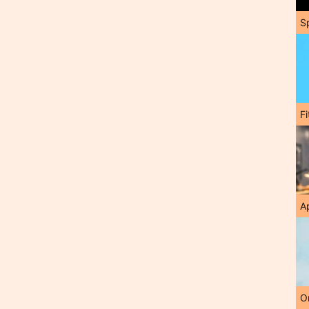
S
F
A
O