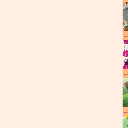
J
Jo
Jo