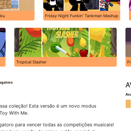
oku
Friday Night Funkin' Tankman Mashup
Tropical Slasher
F
agatoro
A
Ava
ssa coleção! Esta versão é um novo modus
 Toy With Me.
atoro para vencer todas as competições musicais!