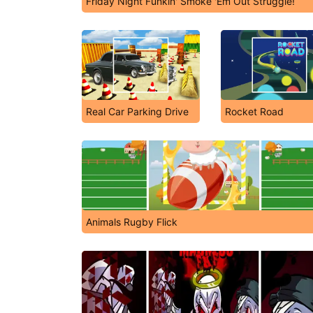
Friday Night Funkin' Smoke 'Em Out Struggle!
Real Car Parking Drive
Rocket Road
Animals Rugby Flick