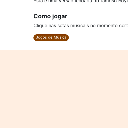
Está é uma versão lendária do famoso Boyf
Como jogar
Clique nas setas musicais no momento cert
Jogos de Música