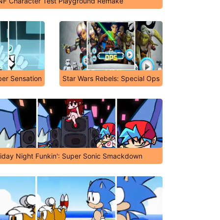
NF Character Test Playground Remake
ber Sensation
Star Wars Rebels: Special Ops
riday Night Funkin': Super Sonic Smackdown