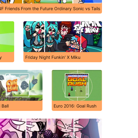
F Friends From the Future Ordinary Sonic vs Tails
y
Friday Night Funkin' X Miku
i Ball
Euro 2016: Goal Rush