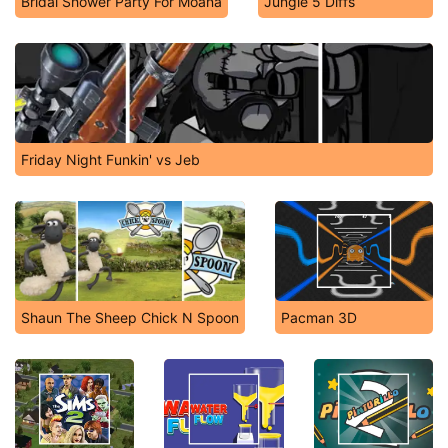
Bridal Shower Party For Moana
Jungle 5 Diffs
Friday Night Funkin' vs Jeb
Shaun The Sheep Chick N Spoon
Pacman 3D