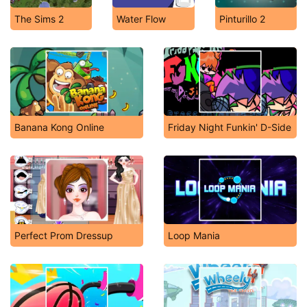
The Sims 2
Water Flow
Pinturillo 2
Banana Kong Online
Friday Night Funkin' D-Side
Perfect Prom Dressup
Loop Mania