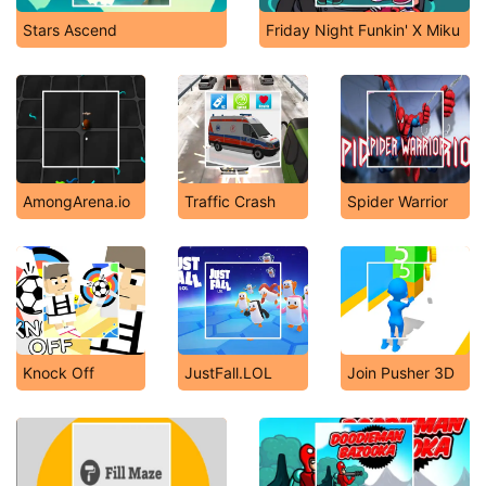
Stars Ascend
Friday Night Funkin' X Miku
AmongArena.io
Traffic Crash
Spider Warrior
Knock Off
JustFall.LOL
Join Pusher 3D