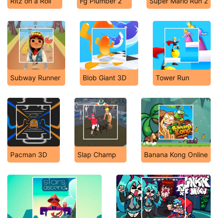
Ritz on a Roll
Fg Plumber 2
Super Mario Run 2
Subway Runner
Blob Giant 3D
Tower Run
Pacman 3D
Slap Champ
Banana Kong Online