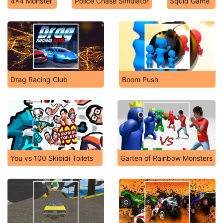
4x4 Monster
Police Chase Simulator
Squid Game
Drag Racing Club
Boom Push
You vs 100 Skibidi Toilets
Garten of Rainbow Monsters