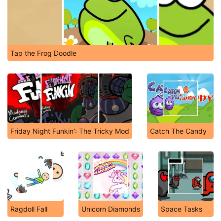
Tap the Frog Doodle
Friday Night Funkin': The Tricky Mod
Catch The Candy
Ragdoll Fall
Unicorn Diamonds
Space Tasks