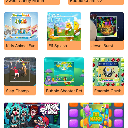
Sweet Candy Match
Bubble Charms 2
Kids Animal Fun
Elf Splash
Jewel Burst
Slap Champ
Bubble Shooter Pet
Emerald Crush