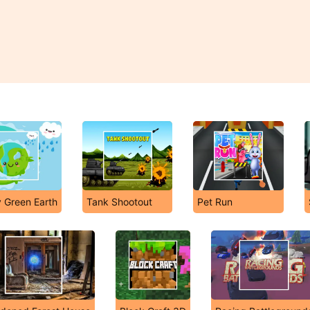
 Green Earth
Tank Shootout
Pet Run