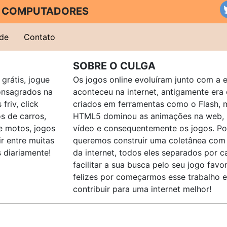
 E COMPUTADORES
ade
Contato
SOBRE O CULGA
grátis, jogue
Os jogos online evoluíram junto com a 
consagrados na
aconteceu na internet, antigamente er
friv, click
criados em ferramentas como o Flash, 
os de carros,
HTML5 dominou as animações na web, p
e motos, jogos
vídeo e consequentemente os jogos. Po
ir entre muitas
queremos construir uma coletânea com
 diariamente!
da internet, todos eles separados por c
facilitar a sua busca pelo seu jogo favo
felizes por começarmos esse trabalho 
contribuir para uma internet melhor!