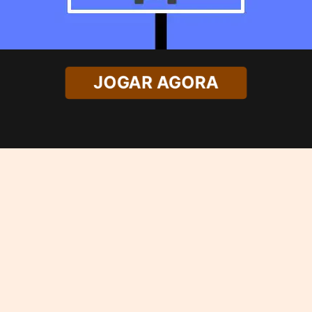
JOGAR AGORA