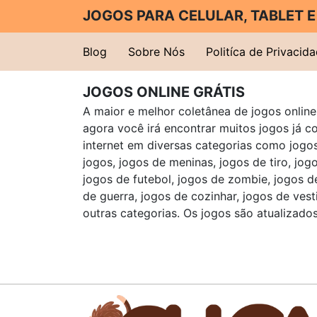
JOGOS PARA CELULAR, TABLET
Blog
Sobre Nós
Politíca de Privacid
JOGOS ONLINE GRÁTIS
A maior e melhor coletânea de jogos online 
agora você irá encontrar muitos jogos já 
internet em diversas categorias como jogos 
jogos, jogos de meninas, jogos de tiro, jog
jogos de futebol, jogos de zombie, jogos d
de guerra, jogos de cozinhar, jogos de vest
outras categorias. Os jogos são atualizados