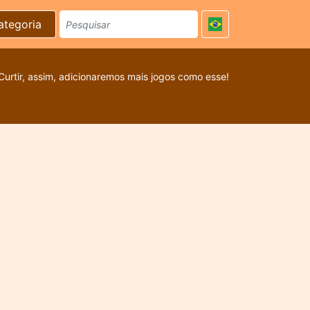
ategoria
Curtir, assim, adicionaremos mais jogos como esse!