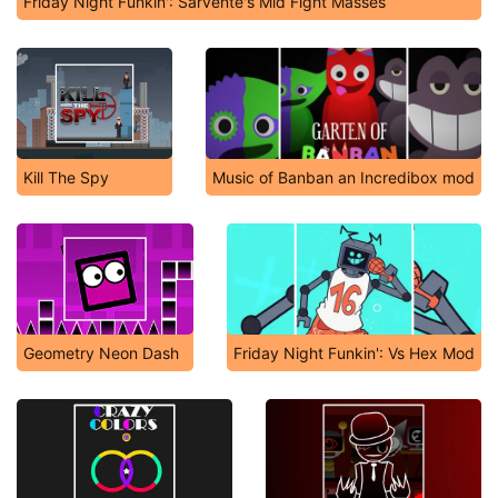
Friday Night Funkin': Sarvente's Mid Fight Masses
Kill The Spy
Music of Banban an Incredibox mod
Geometry Neon Dash
Friday Night Funkin': Vs Hex Mod