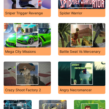
Sniper Trigger Revenge
Spider Warrior
Mega City Missions
Battle Swat Vs Mercenary
Crazy Shoot Factory 2
Angry Necromancer