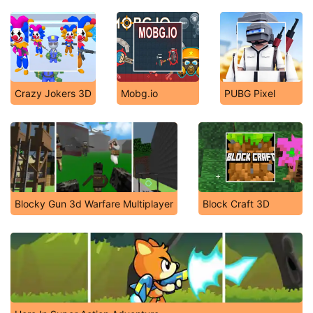
Crazy Jokers 3D
Mobg.io
PUBG Pixel
Blocky Gun 3d Warfare Multiplayer
Block Craft 3D