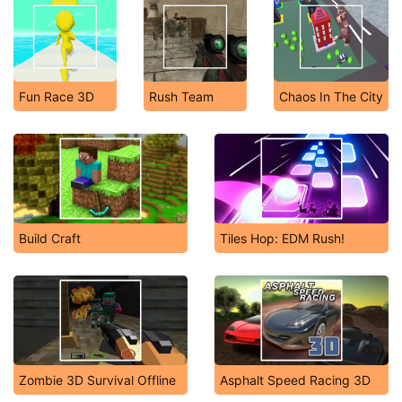
Fun Race 3D
Rush Team
Chaos In The City
Build Craft
Tiles Hop: EDM Rush!
Zombie 3D Survival Offline
Asphalt Speed Racing 3D