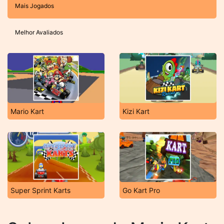
Mais Jogados
Melhor Avaliados
Mario Kart
Kizi Kart
Super Sprint Karts
Go Kart Pro