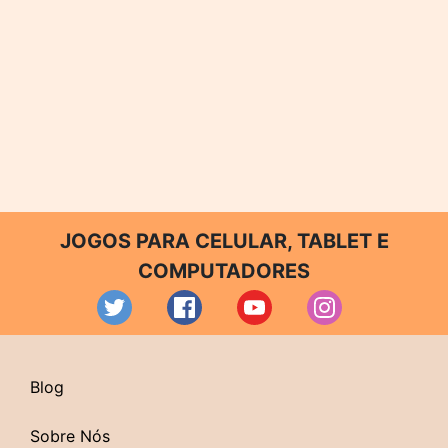
JOGOS PARA CELULAR, TABLET E
COMPUTADORES
Blog
Sobre Nós