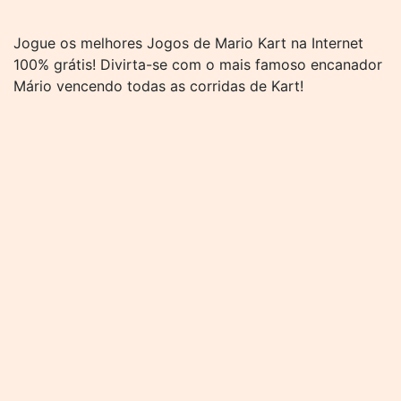
Jogue os melhores Jogos de Mario Kart na Internet
100% grátis! Divirta-se com o mais famoso encanador
Mário vencendo todas as corridas de Kart!