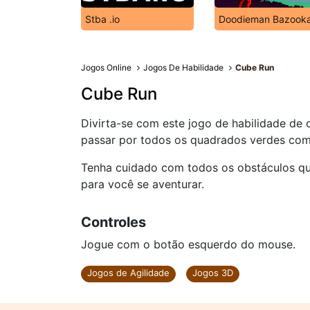
Stba .io
Doodieman Bazook
Jogos Online
Jogos De Habilidade
Cube Run
Cube Run
Divirta-se com este jogo de habilidade de 
passar por todos os quadrados verdes com
Tenha cuidado com todos os obstáculos que 
para você se aventurar.
Controles
Jogue com o botão esquerdo do mouse.
Jogos de Agilidade
Jogos 3D