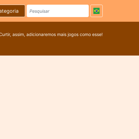
ategoria
Curtir, assim, adicionaremos mais jogos como esse!