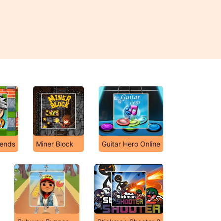
iends
Miner Block
Guitar Hero Online