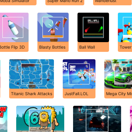
Moba Simulator
Super Mario Run 2
Wanderlust
Bottle Flip 3D
Blasty Bottles
Ball Wall
Tower
Titanic Shark Attacks
JustFall.LOL
Mega City Mi