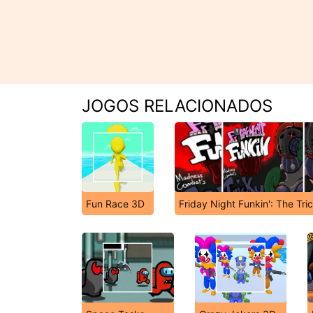
JOGOS RELACIONADOS
Fun Race 3D
Friday Night Funkin': The Tr