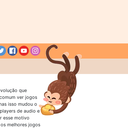
evolução que
a comum ver jogos
mas isso mudou o
layers de audio e
r esse motivo
 os melhores jogos