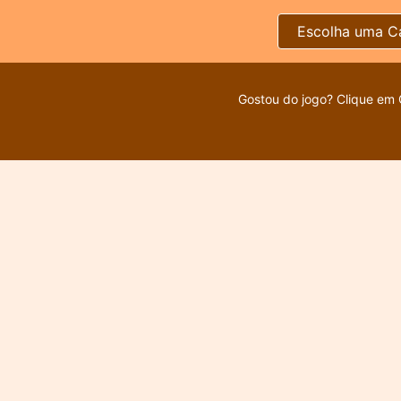
Escolha uma C
Gostou do jogo? Clique em 