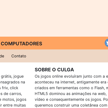
 E COMPUTADORES
ade
Contato
SOBRE O CULGA
grátis, jogue
Os jogos online evoluíram junto com a 
consagrados na
aconteceu na internet, antigamente er
friv, click
criados em ferramentas como o Flash, 
os de carros,
HTML5 dominou as animações na web, p
e motos, jogos
vídeo e consequentemente os jogos. Po
ir entre muitas
queremos construir uma coletânea com