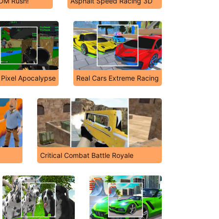
EDM Rush!
Asphalt Speed Racing 3D
 Pixel Apocalypse
Real Cars Extreme Racing
Critical Combat Battle Royale