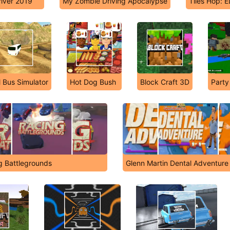
river 2019
My Zombie Driving Apocalypse
Tiles Hop: 
l Bus Simulator
Hot Dog Bush
Block Craft 3D
Party
g Battlegrounds
Glenn Martin Dental Adventure