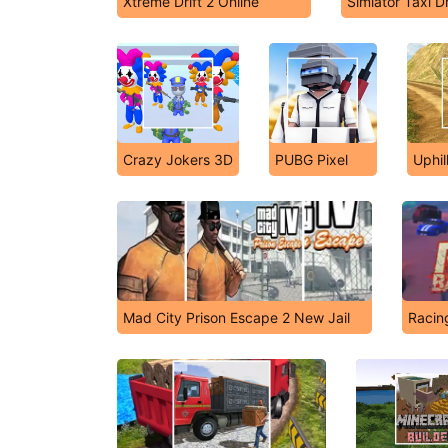
Xtreme Drift 2 Online
Simlator Taxi D
Crazy Jokers 3D
PUBG Pixel
Uphil
Mad City Prison Escape 2 New Jail
Racin