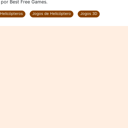
 por Best Free Games.
 Helicópteros
Jogos de Helicóptero
Jogos 3D