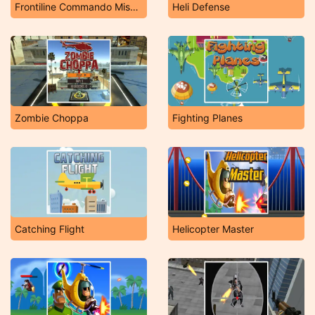
Frontiline Commando Mission 3D
Heli Defense
Zombie Choppa
Fighting Planes
Catching Flight
Helicopter Master