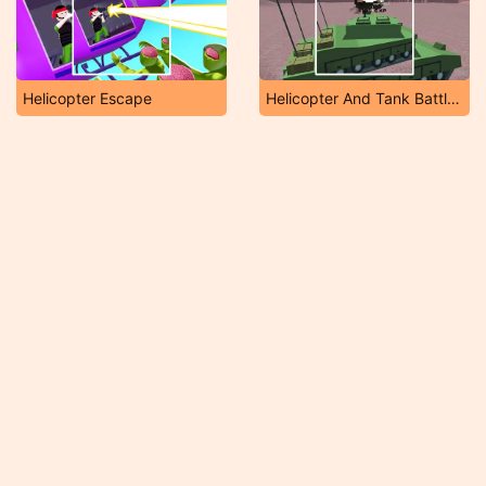
Helicopter Escape
Helicopter And Tank Battle Desert