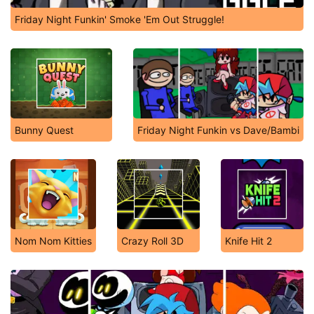
Friday Night Funkin' Smoke 'Em Out Struggle!
Bunny Quest
Friday Night Funkin vs Dave/Bambi
Nom Nom Kitties
Crazy Roll 3D
Knife Hit 2