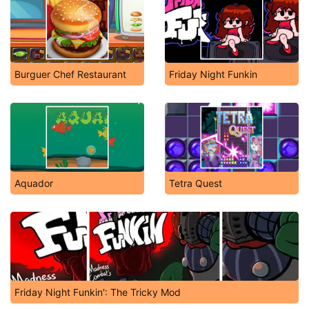
Burguer Chef Restaurant
Friday Night Funkin
Aquador
Tetra Quest
Friday Night Funkin': The Tricky Mod