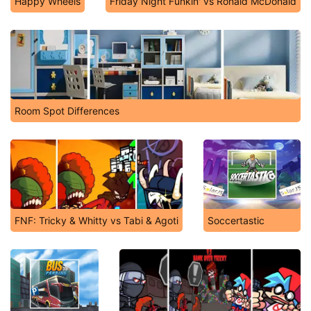
Happy Wheels
Friday Night Funkin' vs Ronald McDonald
Room Spot Differences
FNF: Tricky & Whitty vs Tabi & Agoti
Soccertastic