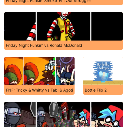
Friday Night Funkin' Smoke 'Em Out Struggle!
Friday Night Funkin' vs Ronald McDonald
FNF: Tricky & Whitty vs Tabi & Agoti
Bottle Flip 2