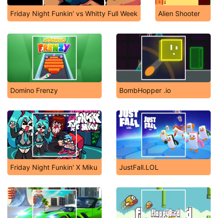
Friday Night Funkin' vs Whitty Full Week
Alien Shooter
Domino Frenzy
BombHopper .io
Friday Night Funkin' X Miku
JustFall.LOL