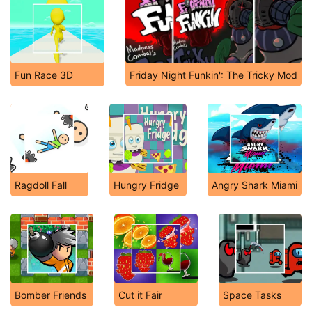
Fun Race 3D
Friday Night Funkin': The Tricky Mod
Ragdoll Fall
Hungry Fridge
Angry Shark Miami
Bomber Friends
Cut it Fair
Space Tasks