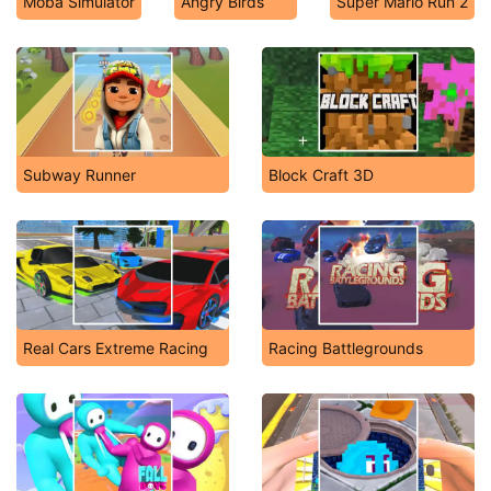
Moba Simulator
Angry Birds
Super Mario Run 2
Subway Runner
Block Craft 3D
Real Cars Extreme Racing
Racing Battlegrounds