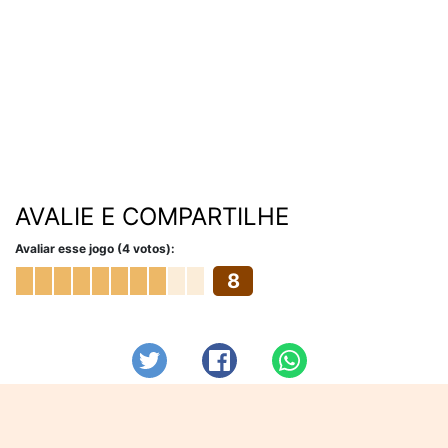
AVALIE E COMPARTILHE
Avaliar esse jogo (4 votos):
8