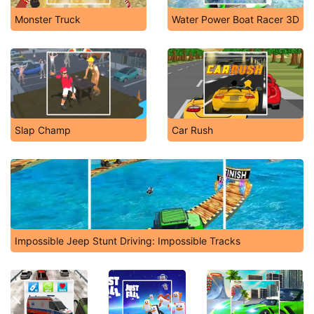
Monster Truck
Water Power Boat Racer 3D
Slap Champ
Car Rush
Impossible Jeep Stunt Driving: Impossible Tracks