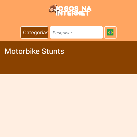
Categorias
Motorbike Stunts