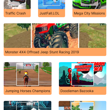
Traffic Crash
JustFall.LOL
Mega City Missions
Monster 4X4 Offroad Jeep Stunt Racing 2019
Jumping Horses Champions
Doodieman Bazooka