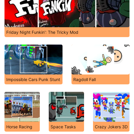
Friday Night Funkin': The Tricky Mod
Impossible Cars Punk Stunt
Ragdoll Fall
Horse Racing
Space Tasks
Crazy Jokers 3D