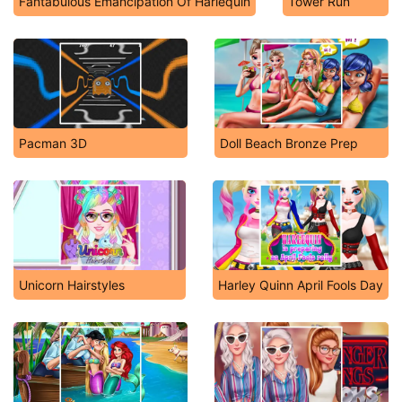
Fantabulous Emancipation Of Harlequin
Tower Run
Pacman 3D
Doll Beach Bronze Prep
Unicorn Hairstyles
Harley Quinn April Fools Day