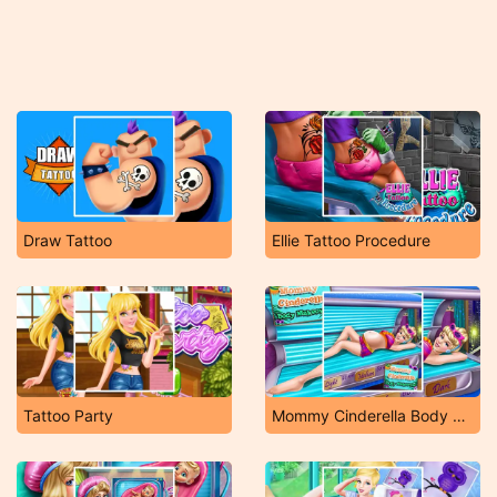
Draw Tattoo
Ellie Tattoo Procedure
Tattoo Party
Mommy Cinderella Body Makeover