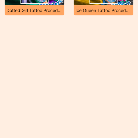
Dotted Girl Tattoo Procedure
Ice Queen Tattoo Procedure