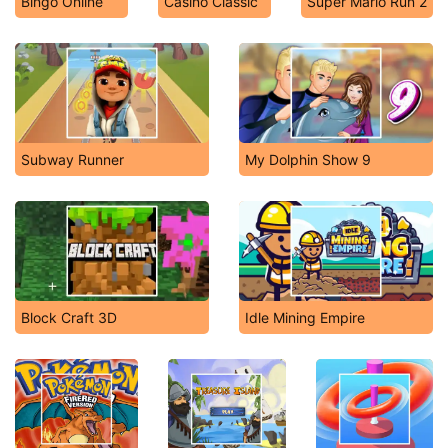
Bingo Online
Casino Classic
Super Mario Run 2
Subway Runner
My Dolphin Show 9
Block Craft 3D
Idle Mining Empire