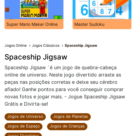
Super Mario Maker Online
Master Sudoku
Jogos Online
Jogos Clássicos
Spaceship Jigsaw
Spaceship Jigsaw
Spaceship Jigsaw ´é um jogo de quebra-cabeça
online de universo. Neste jogo divertido arraste as
peças nas posições corretas e deixe seu cérebro
afiado! Ganhe pontos para você conseguir comprar
novas fotos e jogar mais. - Jogue Spaceship Jigsaw
Grátis e Divirta-se!
Jogos de Universo
Jogos de Planetas
Jogos de Espaço
Jogos de Crianças
Jogos Divertidos