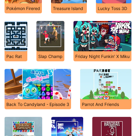
Pokémon Firered
Treasure Island
Lucky Toss 3D
Pac Rat
Slap Champ
Friday Night Funkin' X Miku
Back To Candyland - Episode 3
Parrot And Friends