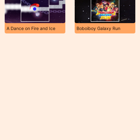
A Dance on Fire and Ice
Boboiboy Galaxy Run