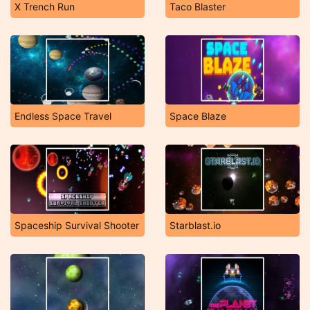
X Trench Run
Taco Blaster
Endless Space Travel
Space Blaze
Spaceship Survival Shooter
Starblast.io