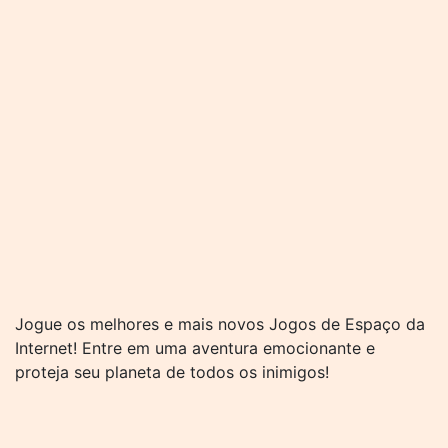
Jogue os melhores e mais novos Jogos de Espaço da
Internet! Entre em uma aventura emocionante e
proteja seu planeta de todos os inimigos!