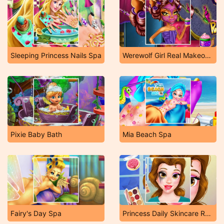
Sleeping Princess Nails Spa
Werewolf Girl Real Makeover
Pixie Baby Bath
Mia Beach Spa
Fairy's Day Spa
Princess Daily Skincare Routine