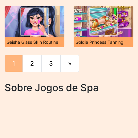
Geisha Glass Skin Routine
Goldie Princess Tanning
1
2
3
»
Fim
Sobre Jogos de Spa