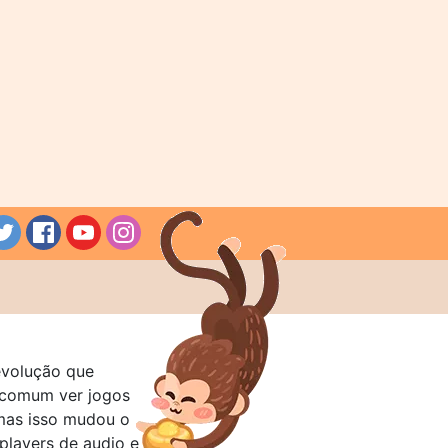
evolução que
a comum ver jogos
mas isso mudou o
layers de audio e