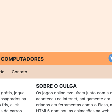
 E COMPUTADORES
ade
Contato
SOBRE O CULGA
grátis, jogue
Os jogos online evoluíram junto com a 
consagrados na
aconteceu na internet, antigamente er
friv, click
criados em ferramentas como o Flash, 
os de carros,
HTML5 dominou as animações na web, p