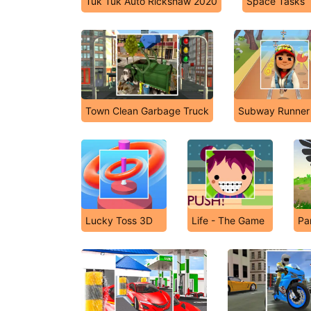
Tuk Tuk Auto Rickshaw 2020
Space Tasks
Town Clean Garbage Truck
Subway Runner
Lucky Toss 3D
Life - The Game
Pa