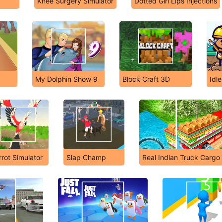
Knee Surgery Simulator
Dotted Girl Lips Injections
My Dolphin Show 9
Block Craft 3D
Idl
rrot Simulator
Slap Champ
Real Indian Truck Cargo