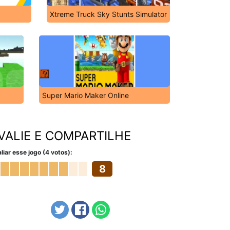
Xtreme Truck Sky Stunts Simulator
Super Mario Maker Online
VALIE E COMPARTILHE
liar esse jogo (4 votos):
8