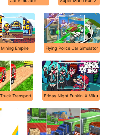
Cat Simulator
Super Mario Run 2
e Mining Empire
Flying Police Car Simulator
 Truck Transport
Friday Night Funkin' X Miku