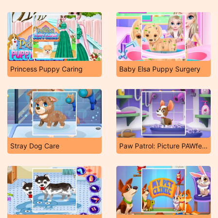
Princess Puppy Caring
Baby Elsa Puppy Surgery
Stray Dog Care
Paw Patrol: Picture PAWfect Dress-Up