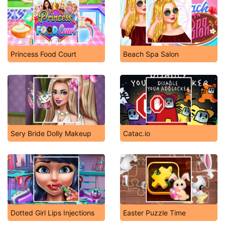
Princess Food Court
Beach Spa Salon
Sery Bride Dolly Makeup
Catac.io
Dotted Girl Lips Injections
Easter Puzzle Time