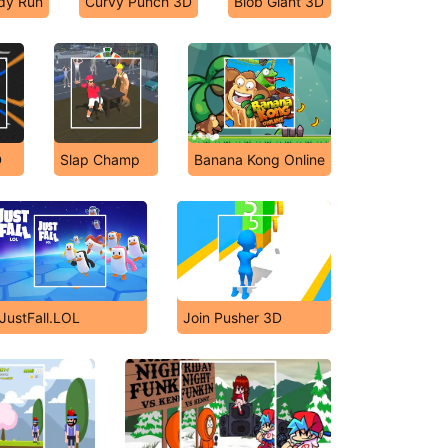
dy Run
Curvy Punch 3D
Blob Giant 3D
D
Slap Champ
Banana Kong Online
JustFall.LOL
Join Pusher 3D