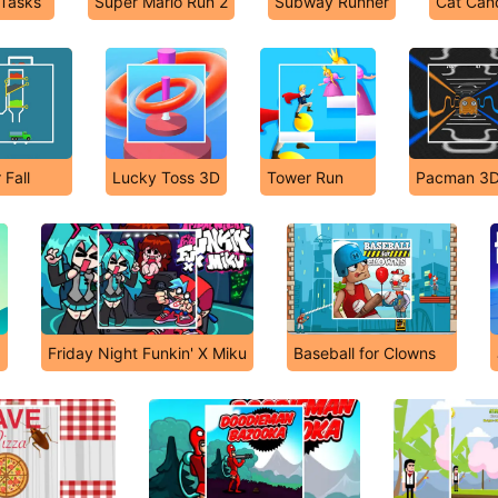
Tasks
Super Mario Run 2
Subway Runner
Cat Can
 Fall
Lucky Toss 3D
Tower Run
Pacman 3
Friday Night Funkin' X Miku
Baseball for Clowns