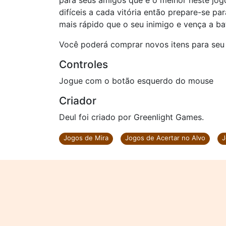
para seus amigos que é o melhor neste jogo
difíceis a cada vitória então prepare-se par
mais rápido que o seu inimigo e vença a ba
Você poderá comprar novos itens para seu 
Controles
Jogue com o botão esquerdo do mouse
Criador
Deul foi criado por Greenlight Games.
Jogos de Mira
Jogos de Acertar no Alvo
J