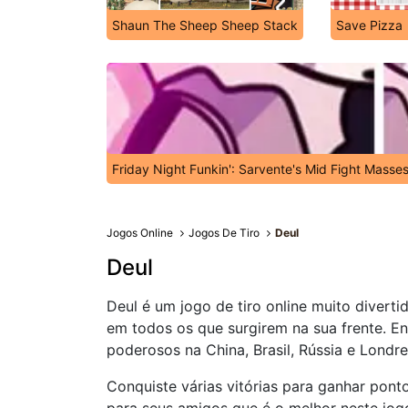
Shaun The Sheep Sheep Stack
Save Pizza
Friday Night Funkin': Sarvente's Mid Fight Masse
Jogos Online
Jogos De Tiro
Deul
Deul
Deul é um jogo de tiro online muito divertid
em todos os que surgirem na sua frente. En
poderosos na China, Brasil, Rússia e Londre
Conquiste várias vitórias para ganhar pont