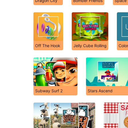
Dragon City
Bomber Friends
Space 
Off The Hook
Jelly Cube Rolling
Color
Subway Surf 2
Stars Ascend