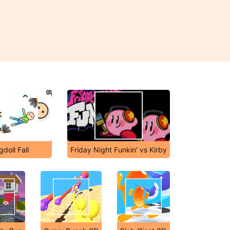
gdoll Fall
Friday Night Funkin' vs Kirby