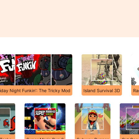
iday Night Funkin': The Tricky Mod
Island Survival 3D
Ra