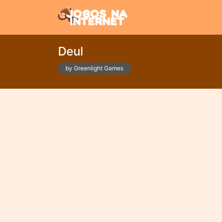
Deul
by Greenlight Games