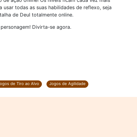
 de ação online! Os níveis ficam cada vez mais
a usar todas as suas habilidades de reflexo, seja
talha de Deul totalmente online.
personagem! Divirta-se agora.
ogos de Tiro ao Alvo
Jogos de Agilidade