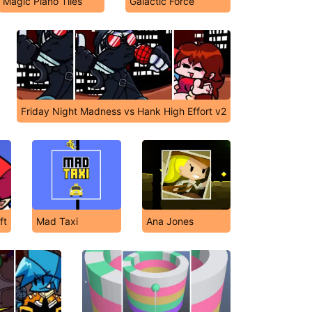
Magic Piano Tiles
Galactic Force
Friday Night Madness vs Hank High Effort v2
ft
Mad Taxi
Ana Jones