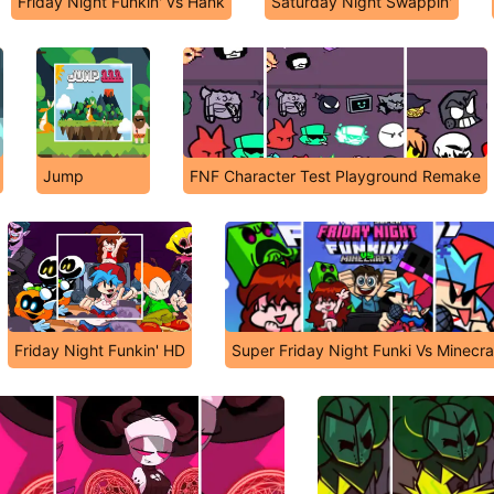
Friday Night Funkin' vs Hank
Saturday Night Swappin'
Jump
FNF Character Test Playground Remake
Friday Night Funkin' HD
Super Friday Night Funki Vs Minecra