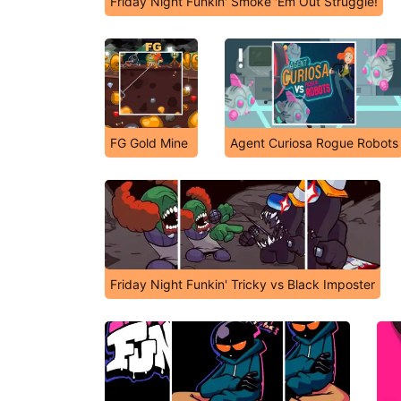
Friday Night Funkin' Smoke 'Em Out Struggle!
FG Gold Mine
Agent Curiosa Rogue Robots
Friday Night Funkin' Tricky vs Black Imposter