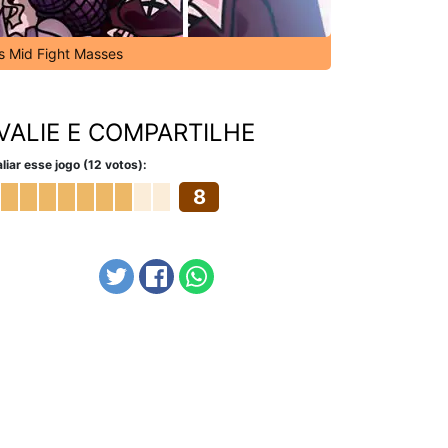
's Mid Fight Masses
VALIE E COMPARTILHE
liar esse jogo (12 votos):
8