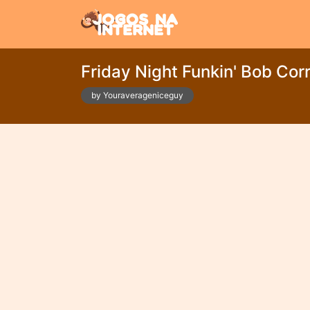
Friday Night Funkin' Bob Cor
by Youraverageniceguy