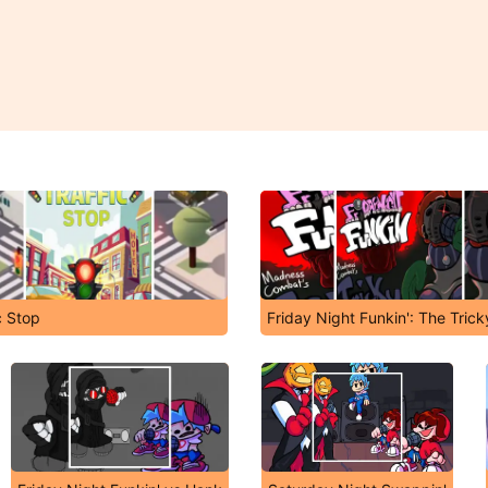
c Stop
Friday Night Funkin': The Tric