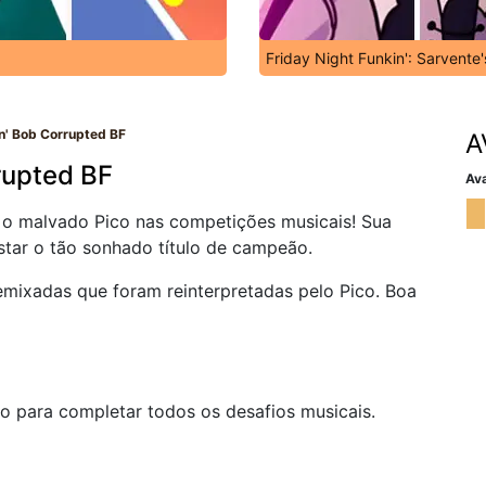
Friday Night Funkin': Sarvente
in' Bob Corrupted BF
A
rupted BF
Ava
 o malvado Pico nas competições musicais! Sua
star o tão sonhado título de campeão.
emixadas que foram reinterpretadas pelo Pico. Boa
o para completar todos os desafios musicais.