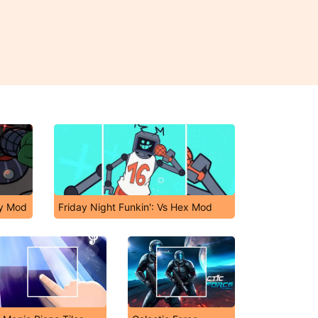
ky Mod
Friday Night Funkin': Vs Hex Mod