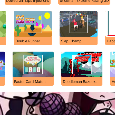
Dotted Girl Lips Injections
Stickman Extreme Racing 3D
Double Runner
Slap Champ
Happ
Easter Card Match
Doodieman Bazooka
H