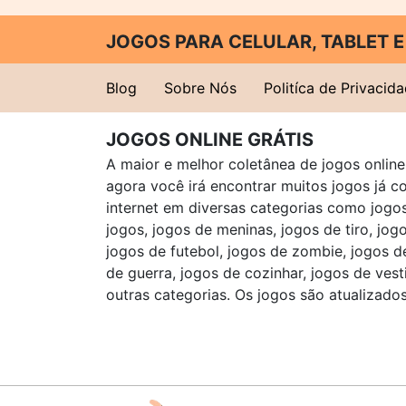
JOGOS PARA CELULAR, TABLET
Blog
Sobre Nós
Politíca de Privacid
JOGOS ONLINE GRÁTIS
A maior e melhor coletânea de jogos online 
agora você irá encontrar muitos jogos já 
internet em diversas categorias como jogos 
jogos, jogos de meninas, jogos de tiro, jog
jogos de futebol, jogos de zombie, jogos d
de guerra, jogos de cozinhar, jogos de vest
outras categorias. Os jogos são atualizados