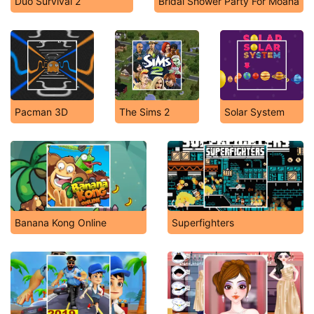
Duo Survival 2
Bridal Shower Party For Moana
Pacman 3D
The Sims 2
Solar System
Banana Kong Online
Superfighters