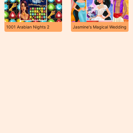
1001 Arabian Nights 2
Jasmine's Magical Wedding