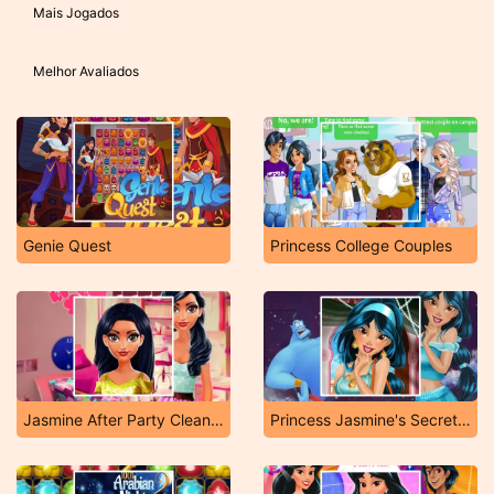
Mais Jogados
Melhor Avaliados
Genie Quest
Princess College Couples
Jasmine After Party Clean Up
Princess Jasmine's Secret Wish