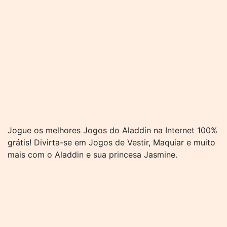
Jogue os melhores Jogos do Aladdin na Internet 100%
grátis! Divirta-se em Jogos de Vestir, Maquiar e muito
mais com o Aladdin e sua princesa Jasmine.