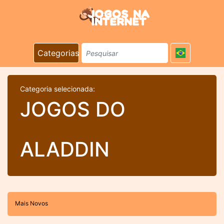
Categorias
Categoria selecionada:
JOGOS DO
ALADDIN
Mais Novos