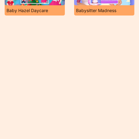
Baby Hazel Daycare
Babysitter Madness