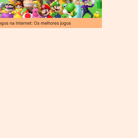
ogos na Internet: Os melhores jogos