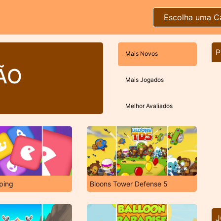
Escolha uma C
P
Mais Novos
ÃO
Mais Jogados
Melhor Avaliados
ping
Bloons Tower Defense 5
J