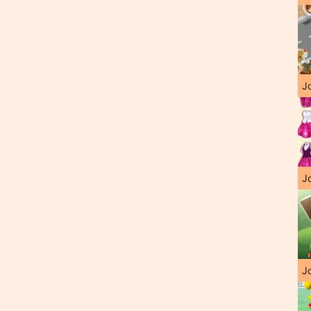
J
Jo
Jo