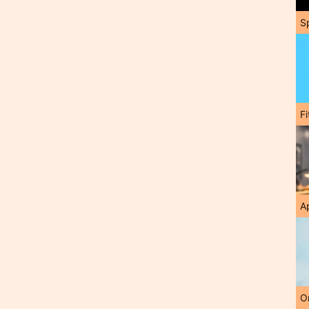
S
F
A
O