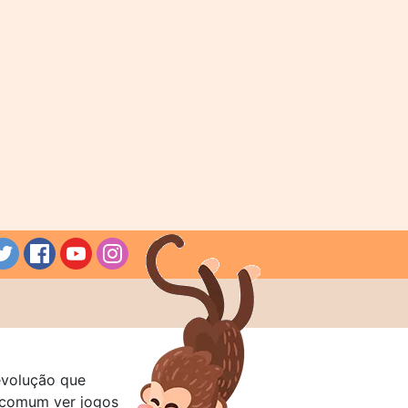
evolução que
a comum ver jogos