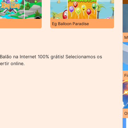
Eg Balloon Paradise
M
alão na Internet 100% grátis! Selecionamos os
rtir online.
Fi
O