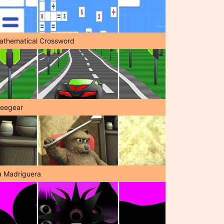
athematical Crossword
reegear
a Madriguera