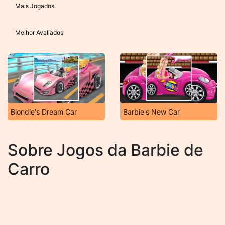
Mais Jogados
Melhor Avaliados
Blondie's Dream Car
Barbie's New Car
Sobre Jogos da Barbie de
Carro