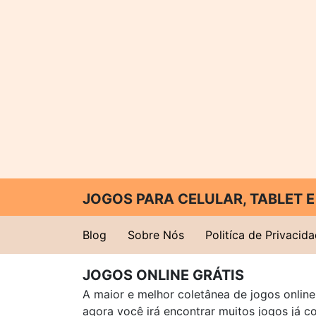
JOGOS PARA CELULAR, TABLET
Blog
Sobre Nós
Politíca de Privacid
JOGOS ONLINE GRÁTIS
A maior e melhor coletânea de jogos online 
agora você irá encontrar muitos jogos já 