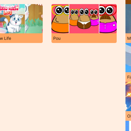
 Life
Pou
M
Fi
O