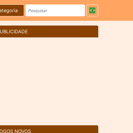
ategoria
UBLICIDADE
OGOS NOVOS