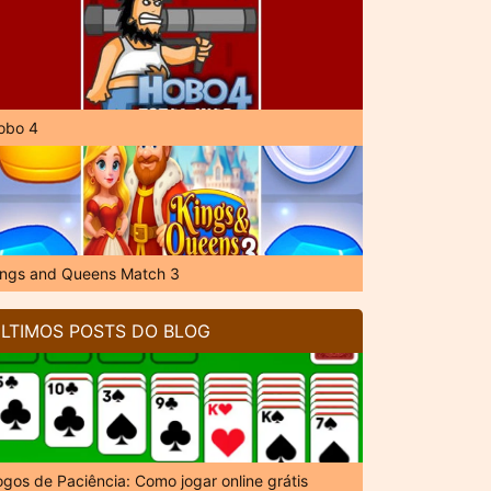
obo 4
ings and Queens Match 3
LTIMOS POSTS DO BLOG
ogos de Paciência: Como jogar online grátis