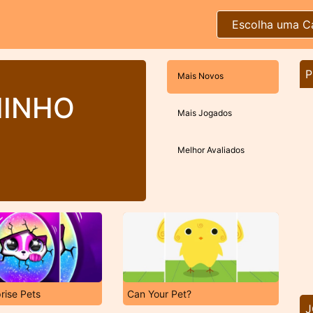
Escolha uma C
P
Mais Novos
HINHO
Mais Jogados
Melhor Avaliados
rise Pets
Can Your Pet?
J