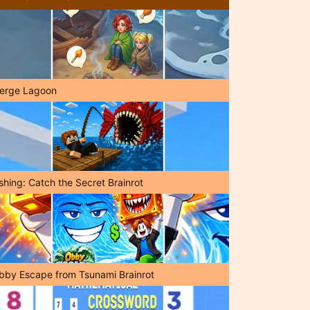
erge Lagoon
shing: Catch the Secret Brainrot
bby Escape from Tsunami Brainrot