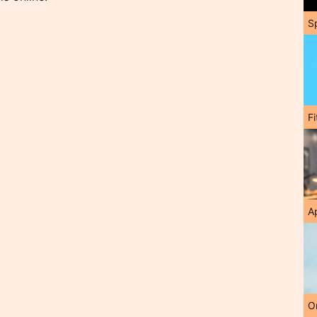
S
F
A
O