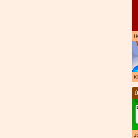
H
K
Ú
J