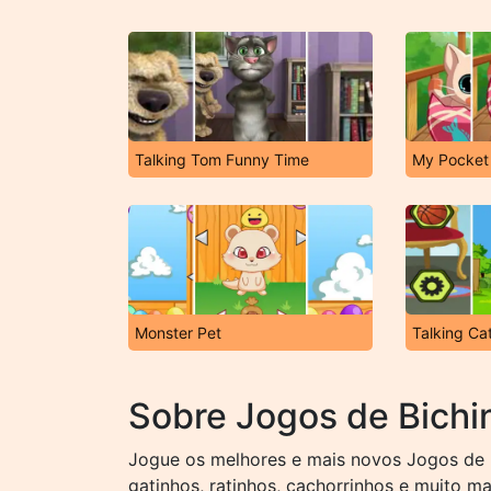
Talking Tom Funny Time
My Pocket 
Monster Pet
Talking Ca
Sobre Jogos de Bichin
Jogue os melhores e mais novos Jogos de Bi
gatinhos, ratinhos, cachorrinhos e muito mai