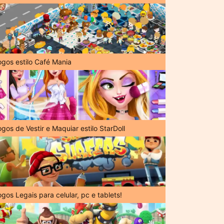
ogos estilo Café Mania
gos de Vestir e Maquiar estilo StarDoll
gos Legais para celular, pc e tablets!