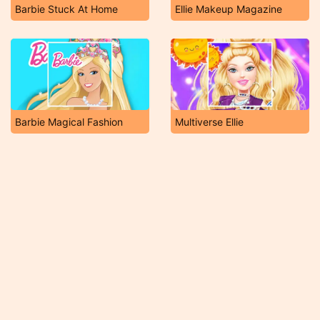
Barbie Stuck At Home
Ellie Makeup Magazine
Barbie Magical Fashion
Multiverse Ellie