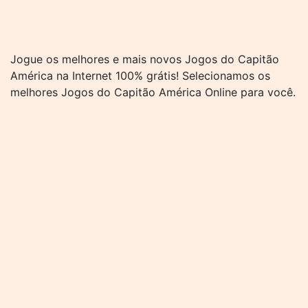
Jogue os melhores e mais novos Jogos do Capitão
América na Internet 100% grátis! Selecionamos os
melhores Jogos do Capitão América Online para você.