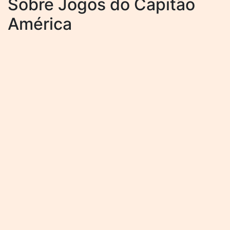
Sobre Jogos do Capitão
América