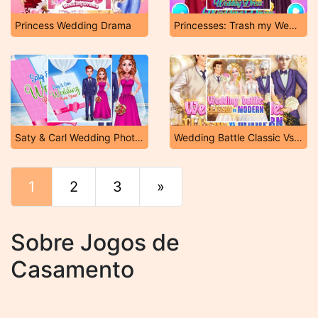
Princess Wedding Drama
Princesses: Trash my Wedding Dress
Saty & Carl Wedding Photo Shoot
Wedding Battle Classic Vs Modern
1
2
3
»
Fim
Sobre Jogos de
Casamento