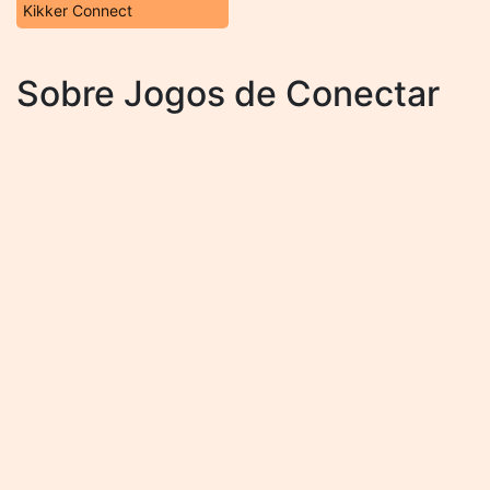
Kikker Connect
Sobre Jogos de Conectar