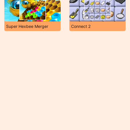
Super Hexbee Merger
Connect 2